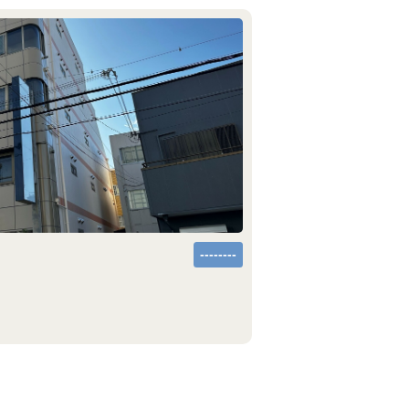
--------